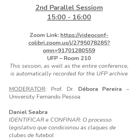
2
nd Parallel
Sess
iom
15:00 - 16:00
Zoom Link:
https://videoconf-
colibri.zoom.us/j/2795078285?
omn=91701280559
UFP –
Room
210
This session, as well as the entire conference,
is automatically recorded for the UFP archive
MODERA
T
OR
:
Prof
.
D
r.
Débora Pereira
–
Universi
ty
Fernando Pessoa
Daniel Seabra
IDENTIFICAR e CONFINAR: O processo
legislativo que condicionou as claques de
clubes de futebol