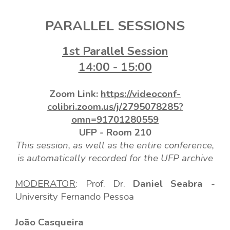
PARALLEL SESSIONS
1
st Parallel
Session
14:00 - 15:00
Zoom Link:
https://videoconf-
colibri.zoom.us/j/2795078285?
omn=91701280559
UFP -
Room
210
This session, as well as the entire conference,
is automatically recorded for the UFP archive
MODERA
T
OR
:
Prof. D
r.
Daniel Seabra
-
Universi
ty
Fernando Pessoa
João Casqueira